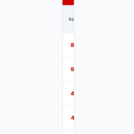
Ngày
Số
G
ra
Bộ số
ngày
c
gần
gan
đ
đây
25-
88
252
11-
2025
27-
97
189
01-
2026
24-
43
161
02-
2026
03-
41
154
03-
2026