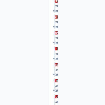
66
88
35
53
59
36
36
35
35
34
ngày
ngày
ngày
ngày
ngày
84
01
05
18
24
34
33
33
33
33
ngày
ngày
ngày
ngày
ngày
97
61
63
16
23
33
32
32
31
31
ngày
ngày
ngày
ngày
ngày
15
27
40
42
68
30
30
30
30
30
ngày
ngày
ngày
ngày
ngày
99
12
30
50
55
30
29
29
29
29
ngày
ngày
ngày
ngày
ngày
60
90
94
98
13
29
29
29
29
28
ngày
ngày
ngày
ngày
ngày
45
57
64
72
73
28
28
28
28
28