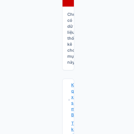
Chưa
có
dữ
liệu
thống
kê
cho
mục
này.
Kết
quả
xổ
số
miền
Bắc
Thống
kê