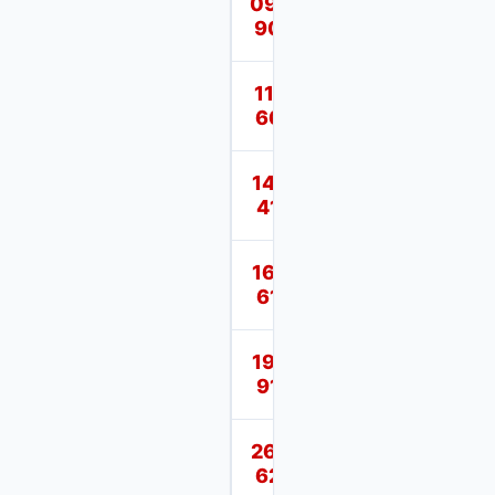
09-
21
16
07-
90
2026
14-
11-
21
3
07-
66
2026
14-
14-
21
16
07-
41
2026
14-
16-
21
18
07-
61
2026
14-
19-
21
15
07-
91
2026
14-
26-
21
14
07-
62
2026