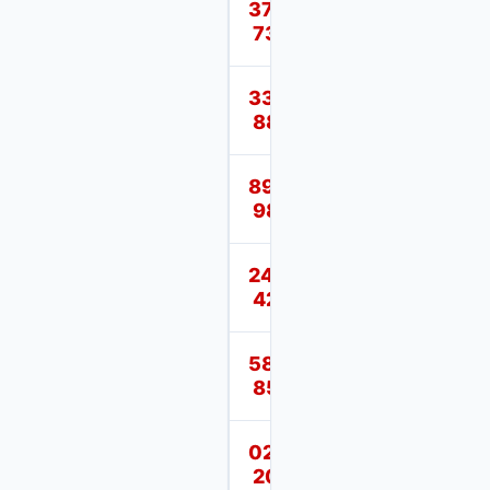
37-
63
17
06-
73
2026
09-
33-
56
4
06-
88
2026
16-
89-
49
14
06-
98
2026
23-
24-
42
14
06-
42
2026
23-
58-
42
18
06-
85
2026
30-
02-
35
15
06-
20
2026