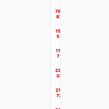
30-
78-
35
15
06-
87
2026
07-
15-
28
14
07-
51
2026
07-
17-
28
22
07-
71
2026
07-
23-
28
27
07-
32
2026
07-
27-
28
15
07-
72
2026
14-