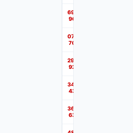
14-
69-
21
16
07-
96
2026
21-
07-
14
18
07-
70
2026
21-
29-
14
15
07-
92
2026
21-
34-
14
12
07-
43
2026
21-
36-
14
14
07-
63
2026
21-
48-