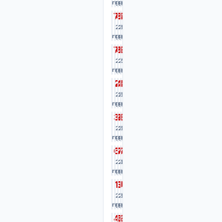
ngày
ngày
ngày
ngày
ngày
75
83
26
32
51
28
28
27
27
27
ngày
ngày
ngày
ngày
ngày
79
82
85
96
20
27
27
27
27
26
ngày
ngày
ngày
ngày
ngày
22
47
49
58
04
26
26
26
26
25
ngày
ngày
ngày
ngày
ngày
38
92
00
08
09
25
25
24
24
24
ngày
ngày
ngày
ngày
ngày
67
74
76
89
93
24
24
24
24
24
ngày
ngày
ngày
ngày
ngày
17
39
43
14
36
23
23
23
22
22
ngày
ngày
ngày
ngày
ngày
46
52
95
03
54