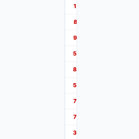
16
2058
81
1603
92
1589
56
1582
85
1428
58
1414
79
1400
73
1386
34
1344