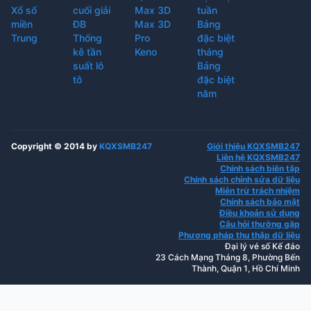
nhất
Xổ số
cuối giải
Max 3D
tuần
miền
ĐB
Max 3D
Bảng
hoặc
Trung
Thống
Pro
đặc biệt
đã
kê tần
Keno
tháng
suất lô
Bảng
lâu
tô
đặc biệt
chưa
năm
về
trong
Copyright © 2014 by
KQXSMB247
Giới thiệu KQXSMB247
bảng
Liên hệ KQXSMB247
Chính sách biên tập
kết
Chính sách chỉnh sửa dữ liệu
Miễn trừ trách nhiệm
quả
Chính sách bảo mật
Điều khoản sử dụng
xổ
Câu hỏi thường gặp
Phương pháp thu thập dữ liệu
số
Đại lý vé số Kế đáo
23 Cách Mạng Tháng 8, Phường Bến
kiến
Thành, Quận 1, Hồ Chí Minh
thiết
của