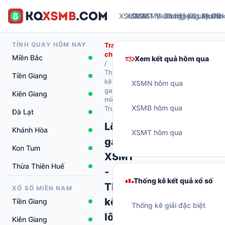
XSMB
XSMN
XSMT
XSMB 30 ngày
Vietlott
Thống Kê Loto
Thống Kê ĐB
Quay thử
Tham 
Tin
TỈNH QUAY HÔM NAY
Trang
chủ
Miền Bắc
Xem kết quả hôm qua
/
Thống
Tiền Giang
kê lô
XSMN hôm qua
gan
Kiên Giang
miền
XSMB hôm qua
Trung
Đà Lạt
Lô
Khánh Hòa
XSMT hôm qua
gan
Kon Tum
XSMT
Thừa Thiên Huế
-
Thống kê kết quả xổ số
Thống
XỔ SỐ MIỀN NAM
kê
Tiền Giang
Thống kê giải đặc biệt
lô
Kiên Giang