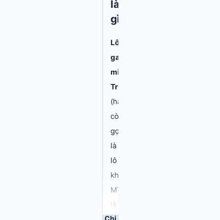
là
gì?
Lô
gan
miền
Trung
(hay
còn
gọi
là
lô
khan
MT)
là
Chi
bảng