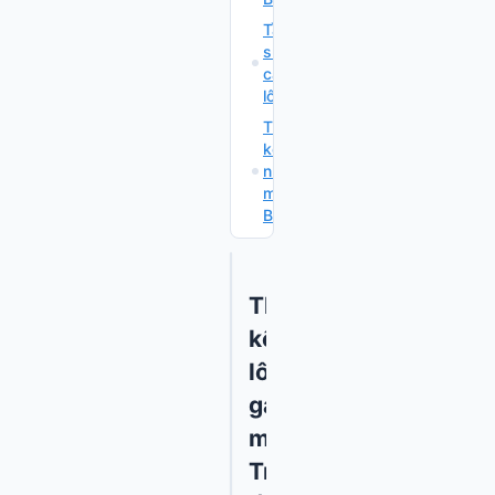
Tần
suất
cặp
lô tô
Thống
kê
nhanh
miền
Bắc
Thống
kê
lô
gan
miền
Trung