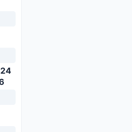
1
224
6