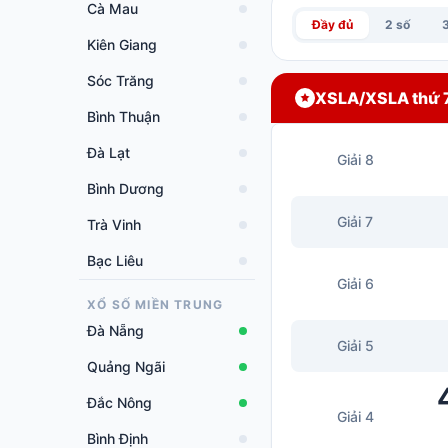
Cà Mau
Đầy đủ
2 số
Kiên Giang
Sóc Trăng
XSLA
/
XSLA thứ 
Bình Thuận
Đà Lạt
Giải 8
Bình Dương
Giải 7
Trà Vinh
Bạc Liêu
Giải 6
XỔ SỐ MIỀN TRUNG
Đà Nẵng
Giải 5
Quảng Ngãi
Đắc Nông
Giải 4
Bình Định