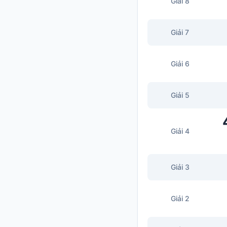
Giải 8
Giải 7
Giải 6
Giải 5
Giải 4
Giải 3
Giải 2