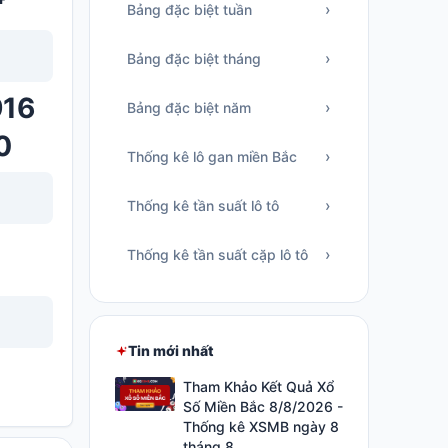
›
Bảng đặc biệt tuần
›
Bảng đặc biệt tháng
16
›
Bảng đặc biệt năm
0
›
Thống kê lô gan miền Bắc
›
Thống kê tần suất lô tô
›
Thống kê tần suất cặp lô tô
Tin mới nhất
Tham Khảo Kết Quả Xổ
Số Miền Bắc 8/8/2026 -
Thống kê XSMB ngày 8
tháng 8