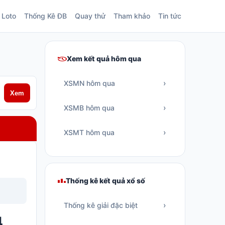
 Loto
Thống Kê ĐB
Quay thử
Tham khảo
Tin tức
Xem kết quả hôm qua
›
XSMN hôm qua
Xem
›
XSMB hôm qua
›
XSMT hôm qua
Thống kê kết quả xổ số
›
Thống kê giải đặc biệt
4