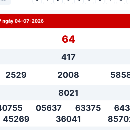
7 ngày 04-07-2026
64
417
2529
2008
585
8021
40755
05637
63375
64
45269
36041
8570