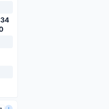
434
0
9