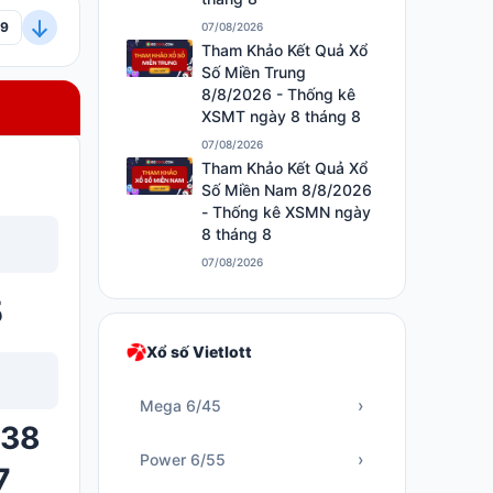
9
07/08/2026
Tham Khảo Kết Quả Xổ
Số Miền Trung
8/8/2026 - Thống kê
XSMT ngày 8 tháng 8
07/08/2026
Tham Khảo Kết Quả Xổ
Số Miền Nam 8/8/2026
- Thống kê XSMN ngày
8 tháng 8
07/08/2026
5
Xổ số Vietlott
›
Mega 6/45
538
›
Power 6/55
7