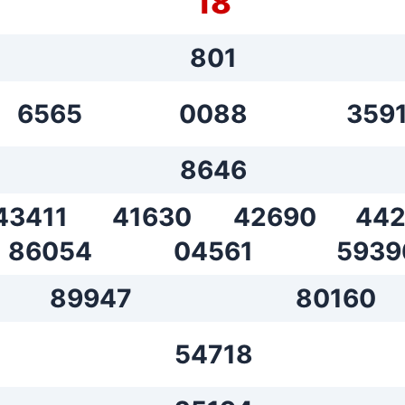
18
801
6565
0088
359
8646
43411
41630
42690
44
86054
04561
5939
89947
80160
54718