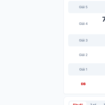
Giải 5
Giải 4
Giải 3
Giải 2
Giải 1
ĐB
Đầy đủ
2 số