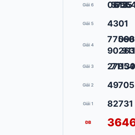
0618
5735
655
Giải 6
4301
Giải 5
77560
096
8
Giải 4
90263
91
27854
7113
Giải 3
49705
Giải 2
82731
Giải 1
364
ĐB