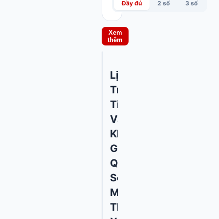
Đầy đủ
2 số
3 số
0
Xem
thêm
Lịch
Trực
Tiếp
Và
Khung
Giờ
Quay
Số
Mở
Thưởng