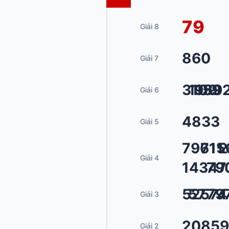
79
Giải 8
860
Giải 7
3109
1159
989
Giải 6
4833
Giải 5
79611
715
2
Giải 4
14347
79
52574
5779
Giải 3
20859
Giải 2