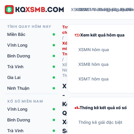
XSMB
XSMN
XSMT
XSMB 30 ngày
Vietlott
Thống Kê Loto
Thống Kê ĐB
Quay thử
Tham 
Tin
TỈNH QUAY HÔM NAY
Trang
chủ
Miền Bắc
Xem kết quả hôm qua
/
Xổ số
Vĩnh Long
miền
XSMN hôm qua
Trung
Bình Dương
/
XSMB hôm qua
Xổ số
Trà Vinh
Ninh
Thuận
Gia Lai
XSMT hôm qua
XSNT
Ninh Thuận
-
XỔ SỐ MIỀN NAM
Kết
Thống kê kết quả xổ số
Vĩnh Long
Quả
Bình Dương
Xổ
Thống kê giải đặc biệt
Số
Trà Vinh