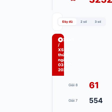
Đầy đủ
2 số
3 số
0
XSNT
/
XSNT
thứ 6
ngày
03-07-
2026
61
Giải 8
554
Giải 7