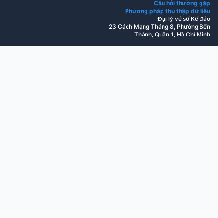
Câu hỏi thường gặp
Phương pháp thu thập dữ liệu
hoạt
Đại lý vé số Kế đáo
23 Cách Mạng Tháng 8, Phường Bến
động
Thành, Quận 1, Hồ Chí Minh
phát
hành
vé
số
công
ích,
hướng
tới
mục
tiêu
xây
dựng
các