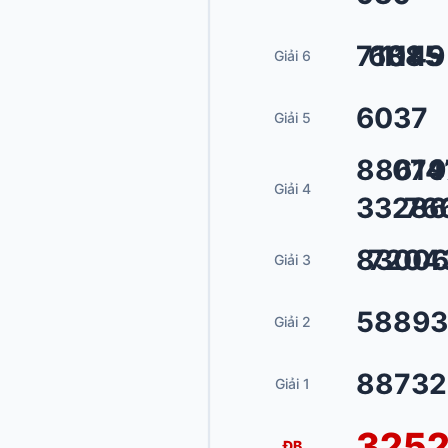
7101
6885
1149
Giải 6
6037
Giải 5
88614
074
9
Giải 4
33286
76
8300
7204
Giải 3
58893
Giải 2
88732
Giải 1
325
ĐB