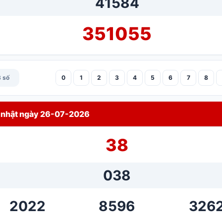
41584
351055
3 số
0
1
2
3
4
5
6
7
8
 nhật ngày 26-07-2026
38
038
2022
8596
326