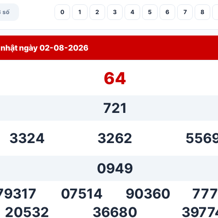
3 số
0
1
2
3
4
5
6
7
8
 nhật ngày 02-08-2026
64
721
3324
3262
556
0949
79317
07514
90360
77
20532
36680
3977