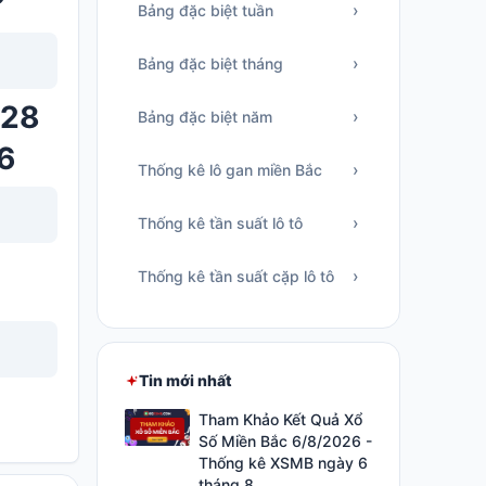
›
Bảng đặc biệt tuần
›
Bảng đặc biệt tháng
528
›
Bảng đặc biệt năm
6
›
Thống kê lô gan miền Bắc
›
Thống kê tần suất lô tô
›
Thống kê tần suất cặp lô tô
Tin mới nhất
Tham Khảo Kết Quả Xổ
Số Miền Bắc 6/8/2026 -
Thống kê XSMB ngày 6
tháng 8