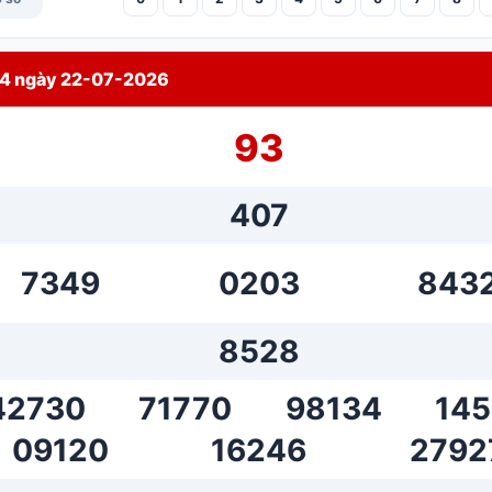
 4 ngày 22-07-2026
93
407
7349
0203
843
8528
42730
71770
98134
145
09120
16246
2792