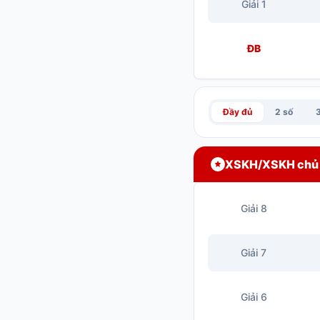
Giải 1
ĐB
Đầy đủ
2 số
XSKH
/
XSKH chủ
Giải 8
Giải 7
Giải 6