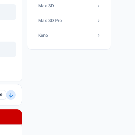
›
Max 3D
›
Max 3D Pro
›
Keno
9