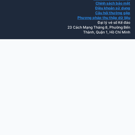
chóng
Chính sách bảo mật
Điều khoản sử dụng
mỗi
Câu hỏi thường gặp
Phương pháp thu thập dữ liệu
ngày.
Đại lý vé số Kế đáo
23 Cách Mạng Tháng 8, Phường Bến
Toàn
Thành, Quận 1, Hồ Chí Minh
bộ
dữ
liệu
được
hiển
thị
đầy
đủ
từ
giải
tám