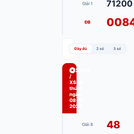
71200
Giải 1
008
ĐB
Đầy đủ
2 số
3 số
0
XSDN
/
XSDN
thứ 4
ngày
08-07-
2026
48
Giải 8