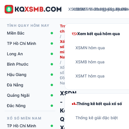
XSMB
XSMN
XSMT
XSMB 30 ngày
Vietlott
Thống Kê Loto
Thống Kê ĐB
Quay thử
Tham 
Tin
TỈNH QUAY HÔM NAY
Trang
chủ
Miền Bắc
Xem kết quả hôm qua
/
Xổ
TP Hồ Chí Minh
số
XSMN hôm qua
miền
Long An
Nam
XSMB hôm qua
/
Bình Phước
Xổ
số
Hậu Giang
XSMT hôm qua
Đồng
Nai
Đà Nẵng
XSDN
Quảng Ngãi
-
Thống kê kết quả xổ số
Đắc Nông
Kết
Thống kê giải đặc biệt
Quả
XỔ SỐ MIỀN NAM
TP Hồ Chí Minh
Xổ