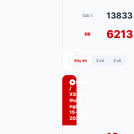
13833
Giải 1
6213
ĐB
Đầy đủ
2 số
3 số
0
XSDN
/
XSDN
thứ 4
ngày
15-07-
2026