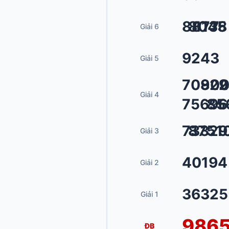
8877
8045
1138
Giải 6
9243
Giải 5
70929
80
2
Giải 4
75696
85
73329
8751
Giải 3
40194
Giải 2
36325
Giải 1
986
ĐB