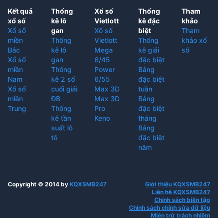
số
Kết quả
Thống
Xổ số
Thống
Tham
Đồng
xổ số
kê lô
Vietlott
kê đặc
khảo
Nai
Xổ số
gan
Xổ số
biệt
Tham
miền
Thống
Vietlott
Thống
khảo xổ
dành
Bắc
kê lô
Mega
kê giải
số
cho
Xổ số
gan
6/45
đặc biệt
miền
Thống
Power
Bảng
người
Nam
kê 2 số
6/55
đặc biệt
dùng
Xổ số
cuối giải
Max 3D
tuần
miền
ĐB
Max 3D
Bảng
muốn
Trung
Thống
Pro
đặc biệt
theo
kê tần
Keno
tháng
suất lô
Bảng
dõi
tô
đặc biệt
thông
năm
tin
quay
Copyright © 2014 by
KQXSMB247
Giới thiệu KQXSMB247
thưởng
Liên hệ KQXSMB247
Chính sách biên tập
nhanh
Chính sách chỉnh sửa dữ liệu
Miễn trừ trách nhiệm