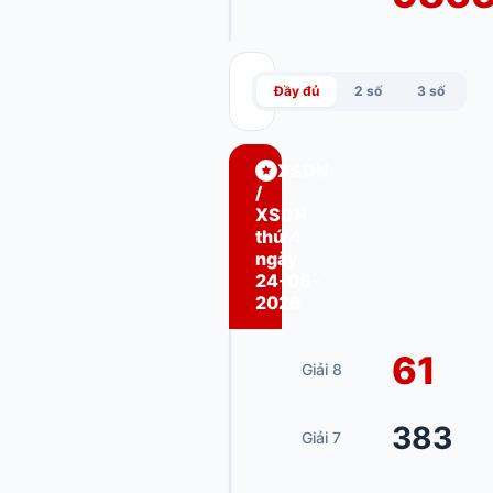
Đầy đủ
2 số
3 số
0
XSDN
/
XSDN
thứ 4
ngày
24-06-
2026
61
Giải 8
383
Giải 7