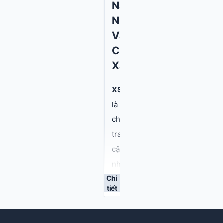
Nai
Nhanh
Và
Chính
Xác
XSDN
là
chuyên
trang
cập
nhật
Chi
kết
tiết
quả
xổ