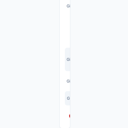
21204
15759
Giải 4
12481
58094
01027
23593
14199
06712
05155
63631
Giải 3
37357
85489
94872
94328
Giải 2
76232
74122
Giải 1
035170
323992
ĐB