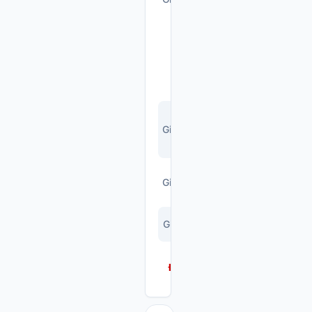
32851
25640
61686
75688
36651
59596
35232
56183
Giải 3
20142
77559
89357
25997
Giải 2
02324
92329
Giải 1
257930
193826
ĐB