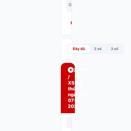
47182
41562
Giải 1
441239
232147
ĐB
Đầy đủ
2 số
3 số
0
XSMT
/
XSMT
thứ 4
ngày 15-
07-
2026
Đà
Khánh
Nẵng
Hòa