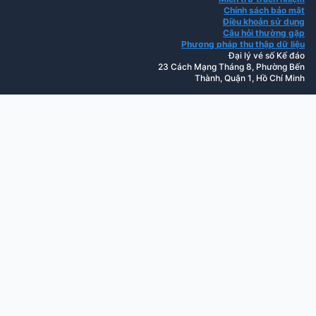
trực
Chính sách bảo mật
Điều khoản sử dụng
tiếp
Câu hỏi thường gặp
Phương pháp thu thập dữ liệu
với
Đại lý vé số Kế đáo
23 Cách Mạng Tháng 8, Phường Bến
trường
Thành, Quận 1, Hồ Chí Minh
quay
khu
vực
miền
Trung
vào
lúc
17h15
thứ
Tư
hàng