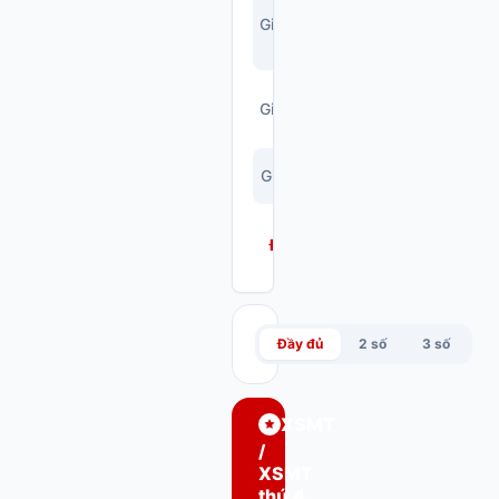
61735
78950
Giải 3
66084
60248
88132
57507
Giải 2
89573
41584
Giải 1
305740
351055
ĐB
Đầy đủ
2 số
3 số
0
XSMT
/
XSMT
thứ 4