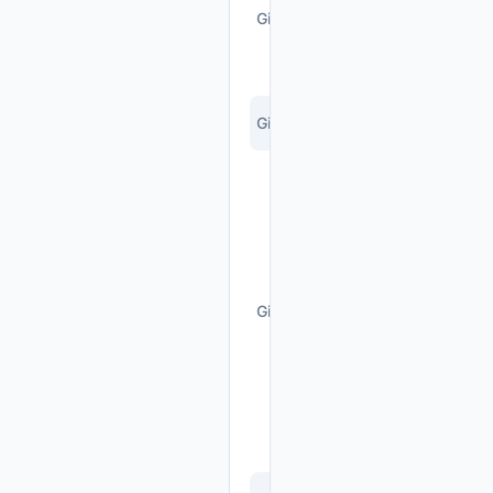
2413
2482
Giải 6
1524
1583
6680
2425
Giải 5
14232
89786
91296
21049
99768
75899
48627
49698
Giải 4
04286
10751
66618
86722
72493
85494