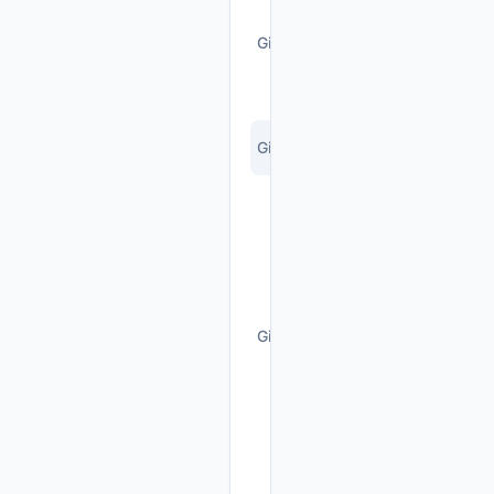
7529
6107
3389
9681
Giải 6
2638
1214
5513
0140
Giải 5
01487
06448
77222
42825
47980
02908
42374
46814
Giải 4
66029
55279
96979
83027
57754
62021