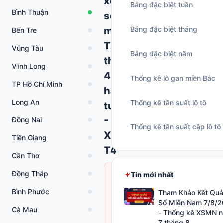
xổ
Bảng đặc biệt tuần
Bình Thuận
số
Bảng đặc biệt tháng
miền
Bến Tre
Trung
Vũng Tàu
Bảng đặc biệt năm
thứ
Vĩnh Long
4
Thống kê lô gan miền Bắc
TP Hồ Chí Minh
hàng
Long An
Thống kê tần suất lô tô
tuần
-
Đồng Nai
Thống kê tần suất cặp lô tô
XSMT
Tiền Giang
T4
Cần Thơ
Đang
Đồng Tháp
Tin mới nhất
tường
Bình Phước
Tham Khảo Kết Quả
thuật
Xổ
Số Miền Nam 7/8/
Cà Mau
- Thống kê XSMN 
số
7 tháng 8