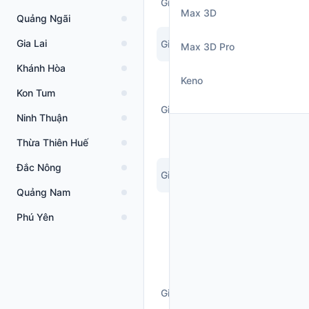
62
95
Giải 8
Max 3D
Quảng Ngãi
706
266
Gia Lai
Giải 7
Max 3D Pro
Khánh Hòa
7844
1704
Keno
Kon Tum
7260
7745
Giải 6
Ninh Thuận
5180
7258
Thừa Thiên Huế
Đắc Nông
6432
2008
Giải 5
Quảng Nam
04294
60342
Phú Yên
18370
49155
82238
66952
83957
29528
Giải 4