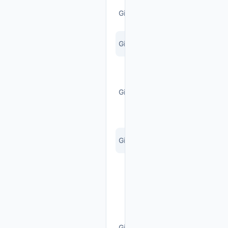
90
57
Giải 8
402
482
Giải 7
6751
4395
2917
1897
Giải 6
5233
3188
5676
8957
Giải 5
82751
49055
07654
57346
53578
90325
15121
24231
Giải 4