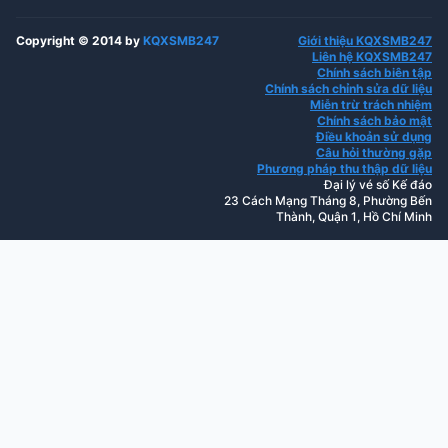
tiêu
Copyright © 2014 by
KQXSMB247
Giới thiệu KQXSMB247
thụ
Liên hệ KQXSMB247
Chính sách biên tập
vé
Chính sách chỉnh sửa dữ liệu
Miễn trừ trách nhiệm
số
Chính sách bảo mật
Điều khoản sử dụng
dẫn
Câu hỏi thường gặp
Phương pháp thu thập dữ liệu
đầu
Đại lý vé số Kế đáo
23 Cách Mạng Tháng 8, Phường Bến
thuộc
Thành, Quận 1, Hồ Chí Minh
hệ
thống
Xổ
số
kiến
thiết
miền
Nam