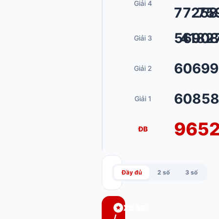
Giải 4
77258
75
56908
4182
Giải 3
60699
Giải 2
6085
Giải 1
965
ĐB
Đầy đủ
2 số
3 số
0
XSAG
/