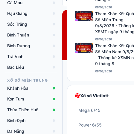
Cà Mau
08/08/2026
Hậu Giang
Tham Khảo Kết Quả
XSAG
Số Miền Trung
/
Sóc Trăng
9/8/2026 - Thống 
XSAG
XSMT ngày 9 tháng
thứ 5
Bình Thuận
08/08/2026
ngày
Bình Dương
Tham Khảo Kết Quả
06-08-
Số Miền Nam 9/8/
2026
Trà Vinh
- Thống kê XSMN 
9 tháng 8
Bạc Liêu
54
Giải 8
08/08/2026
XỔ SỐ MIỀN TRUNG
303
Khánh Hòa
Giải 7
Xổ số Vietlott
Kon Tum
8519
3148
839
Giải 6
Thừa Thiên Huế
Mega 6/45
Bình Định
0159
Power 6/55
Giải 5
Đà Nẵng