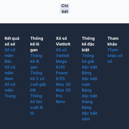
Chi
Giang)
tiết
là
một
trong
Kết quả
Thống
Xổ số
Thống
Tham
những
xổ số
kê lô
Vietlott
kê đặc
khảo
đài
Xổ số
gan
Xổ số
biệt
Tham
miền
Thống
Vietlott
Thống
khảo xổ
quay
Bắc
kê lô
Mega
kê giải
số
thưởng
Xổ số
gan
6/45
đặc biệt
miền
Thống
Power
Bảng
có
Nam
kê 2 số
6/55
đặc biệt
lượng
Xổ số
cuối giải
Max 3D
tuần
miền
ĐB
Max 3D
Bảng
người
Trung
Thống
Pro
đặc biệt
chơi
kê tần
Keno
tháng
suất lô
Bảng
và
tô
đặc biệt
doanh
năm
thu