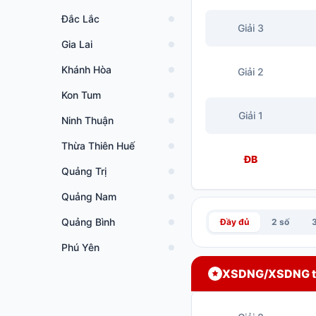
Đắc Lắc
Giải 3
Gia Lai
Khánh Hòa
Giải 2
Kon Tum
Giải 1
Ninh Thuận
Thừa Thiên Huế
ĐB
Quảng Trị
Quảng Nam
Quảng Bình
Đầy đủ
2 số
Phú Yên
XSDNG
/
XSDNG t