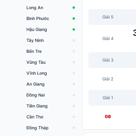
Long An
Giải 5
Bình Phước
Hậu Giang
Giải 4
Tây Ninh
Bến Tre
Giải 3
Vũng Tàu
Vĩnh Long
Giải 2
An Giang
Đồng Nai
Giải 1
Tiền Giang
ĐB
Cần Thơ
Đồng Tháp