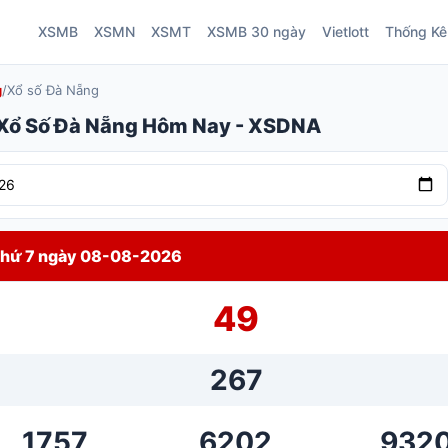
XSMB
XSMN
XSMT
XSMB 30 ngày
Vietlott
Thống Kê
g
/
Xổ số Đà Nẵng
 Xổ Số Đà Nẵng Hôm Nay - XSDNA
hứ 7 ngày 08-08-2026
49
267
1757
6202
932