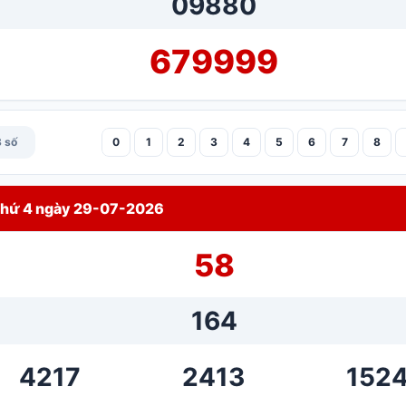
09880
679999
3 số
0
1
2
3
4
5
6
7
8
hứ 4 ngày 29-07-2026
58
164
4217
2413
152