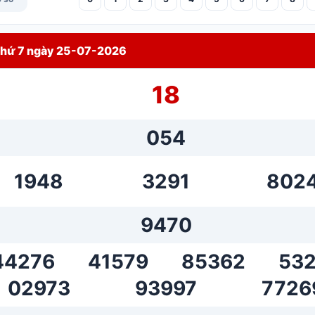
hứ 7 ngày 25-07-2026
18
054
1948
3291
802
9470
44276
41579
85362
532
02973
93997
7726