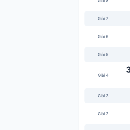
Giải 8
Giải 7
Giải 6
Giải 5
Giải 4
Giải 3
Giải 2