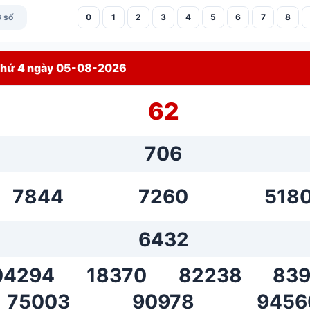
3 số
0
1
2
3
4
5
6
7
8
hứ 4 ngày 05-08-2026
62
706
7844
7260
518
6432
04294
18370
82238
83
75003
90978
9456