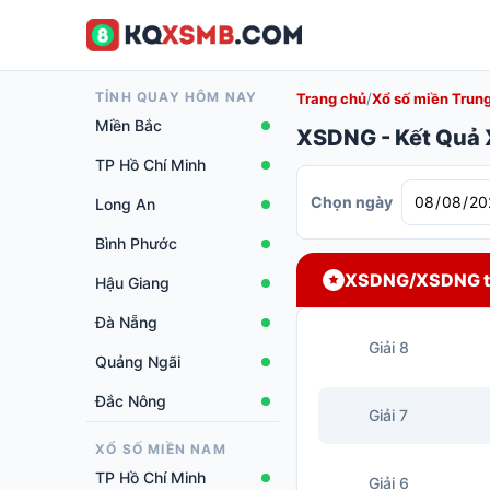
TỈNH QUAY HÔM NAY
Trang chủ
/
Xổ số miền Trun
Miền Bắc
XSDNG - Kết Quả
TP Hồ Chí Minh
Chọn ngày
Long An
Bình Phước
XSDNG
/
XSDNG t
Hậu Giang
Đà Nẵng
Giải 8
Quảng Ngãi
Đắc Nông
Giải 7
XỔ SỐ MIỀN NAM
TP Hồ Chí Minh
Giải 6