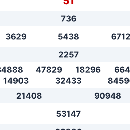
51
736
3629
5438
671
2257
34888
47829
18296
66
14903
32433
8459
21408
90948
53147