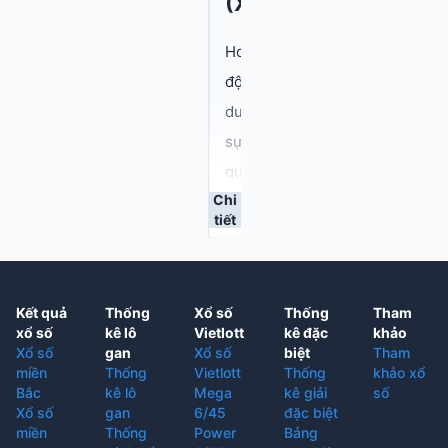
(XSDNO)
Hoạt
động
dưới
sự
quản
Chi
lý
tiết
của
Hội
đồng
Kết quả
Thống
Xổ số
Thống
Tham
Xổ
xổ số
kê lô
Vietlott
kê đặc
khảo
số
Xổ số
gan
Xổ số
biệt
Tham
miền
Thống
Vietlott
Thống
khảo xổ
miền
Bắc
kê lô
Mega
kê giải
số
trung,
Xổ số
gan
6/45
đặc biệt
miền
Thống
Power
Bảng
đài