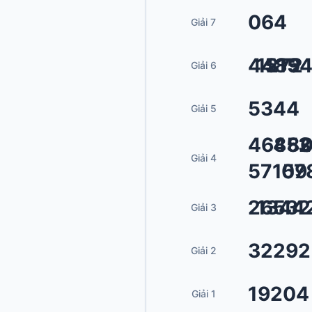
064
Giải 7
4489
1272
515
Giải 6
5344
Giải 5
4688
452
3
Giải 4
57159
07
26532
1344
Giải 3
32292
Giải 2
19204
Giải 1