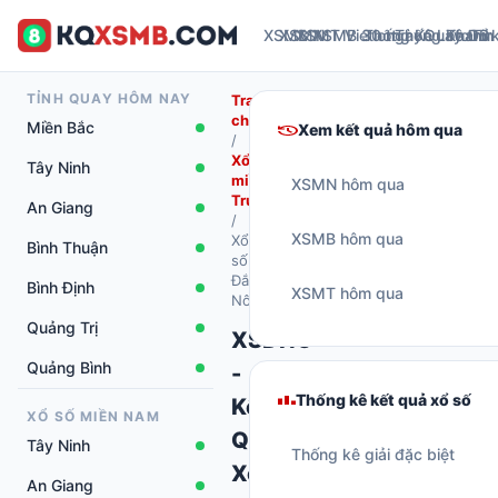
XSMB
XSMN
XSMT
XSMB 30 ngày
Vietlott
Thống Kê Loto
Thống Kê ĐB
Quay thử
Tham 
Tin
TỈNH QUAY HÔM NAY
Trang
chủ
Miền Bắc
Xem kết quả hôm qua
/
Xổ số
Tây Ninh
miền
XSMN hôm qua
Trung
An Giang
/
XSMB hôm qua
Xổ
Bình Thuận
số
Đắc
Bình Định
XSMT hôm qua
Nông
Quảng Trị
XSDNO
Quảng Bình
-
Thống kê kết quả xổ số
Kết
XỔ SỐ MIỀN NAM
Quả
Tây Ninh
Thống kê giải đặc biệt
Xổ
An Giang