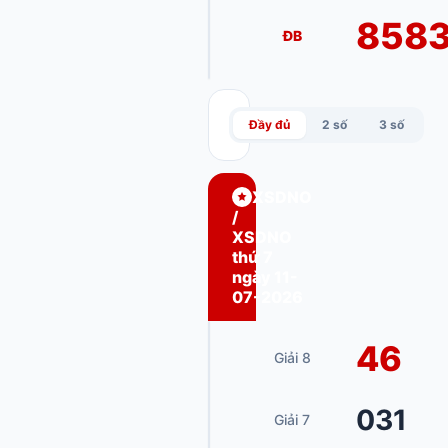
858
ĐB
Đầy đủ
2 số
3 số
0
XSDNO
/
XSDNO
thứ 7
ngày 11-
07-2026
46
Giải 8
031
Giải 7