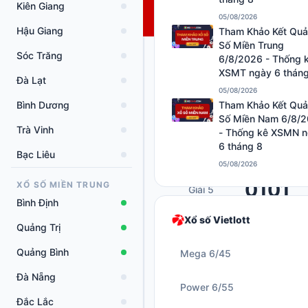
ngày 01-
Kiên Giang
05/08/2026
08-2026
Hậu Giang
Tham Khảo Kết Quả
Số Miền Trung
61
Sóc Trăng
6/8/2026 - Thống 
Giải 8
XSMT ngày 6 tháng
Đà Lạt
05/08/2026
929
Giải 7
Bình Dương
Tham Khảo Kết Quả
Số Miền Nam 6/8/
Trà Vinh
- Thống kê XSMN 
7930
5633
9718
6 tháng 8
Giải 6
Bạc Liêu
05/08/2026
0101
XỔ SỐ MIỀN TRUNG
Giải 5
Bình Định
Xổ số Vietlott
16273
622
1
Quảng Trị
Giải 4
56216
86
Quảng Bình
Mega 6/45
Đà Nẵng
73152
2083
Power 6/55
Giải 3
Đắc Lắc