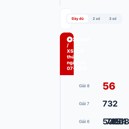
Đầy đủ
2 số
3 số
0
XSDNO
/
XSDNO
thứ 7
ngày 04-
07-2026
56
Giải 8
732
Giải 7
5095
7954
451
Giải 6