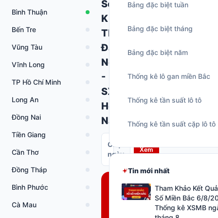
Số
Bảng đặc biệt tuần
Bình Thuận
Kiến
Bảng đặc biệt tháng
Bến Tre
Thiết
Đắk
Vũng Tàu
Bảng đặc biệt năm
Nông
Vĩnh Long
-
Thống kê lô gan miền Bắc
TP Hồ Chí Minh
SXDNO
Long An
Thống kê tần suất lô tô
Hôm
Đồng Nai
Nay
Thống kê tần suất cặp lô tô
Tiền Giang
Chọn
Xem
Cần Thơ
ngày
Đồng Tháp
Tin mới nhất
XSDNO
Bình Phước
Tham Khảo Kết Quả
/
Số Miền Bắc 6/8/2
XSDNO
Cà Mau
Thống kê XSMB ng
thứ 7
tháng 8