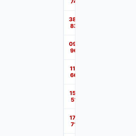
74
2026
20-
38-
42
1
06-
83
2026
27-
09-
35
1
06-
90
2026
27-
11-
35
2
06-
66
2026
27-
15-
35
1
06-
51
2026
04-
17-
28
21
07-
71
2026