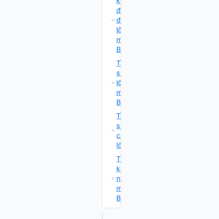
kê
đầu
đuôi
lô tô
miền
Bắc
Tần
suất
lô tô
miền
Bắc
Tần
suất
cặp
lô tô
Thống
kê
nhanh
miền
Bắc