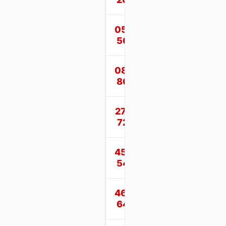
2026
18-
05-
14
17
07-
50
2026
18-
08-
14
1
07-
80
2026
18-
27-
14
12
07-
72
2026
18-
45-
14
1
07-
54
2026
18-
46-
14
17
07-
64
2026