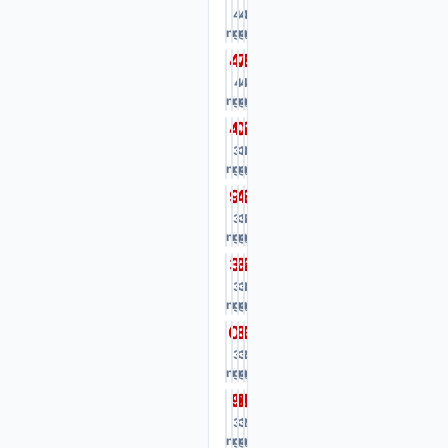
44
44
43
41
41
ngày
ngày
ngày
ngày
ngày
46
71
81
31
19
41
41
41
39
38
ngày
ngày
ngày
ngày
ngày
43
03
26
24
50
38
37
36
35
35
ngày
ngày
ngày
ngày
ngày
98
48
96
02
22
35
34
34
33
33
ngày
ngày
ngày
ngày
ngày
32
39
54
59
64
33
33
33
33
33
ngày
ngày
ngày
ngày
ngày
00
34
61
80
83
32
32
32
32
32
ngày
ngày
ngày
ngày
ngày
91
94
04
20
41
32
32
31
31
31
ngày
ngày
ngày
ngày
ngày