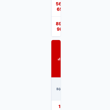
18-
56-
14
17
07-
65
2026
18-
89-
14
1
07-
98
2026
Gan
ĐB
theo
2
số
cuối
Ngày
Số
ra
Bộ số
ngày
gần
gan
đây
12
3206