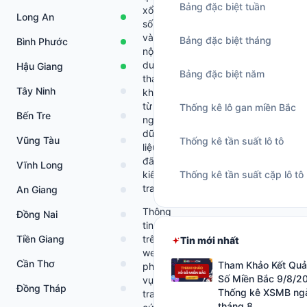
Bảng đặc biệt tuần
xổ
Long An
số
và
Bảng đặc biệt tháng
Bình Phước
nội
dung
Hậu Giang
Bảng đặc biệt năm
tham
Tây Ninh
khảo
từ
Thống kê lô gan miền Bắc
Bến Tre
nguồn
dữ
Vũng Tàu
Thống kê tần suất lô tô
liệu
đã
Vĩnh Long
Thống kê tần suất cặp lô tô
kiểm
tra.
An Giang
Thông
Đồng Nai
tin
Tiền Giang
trên
Tin mới nhất
website
Cần Thơ
Tham Khảo Kết Quả
phục
Số Miền Bắc 9/8/2
vụ
Đồng Tháp
Thống kê XSMB ng
tra
tháng 8