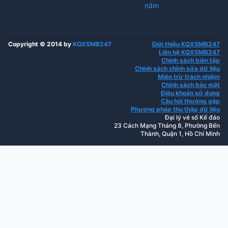
năm
Copyright © 2014 by
KQXSMB247
Giới thiệu KQXSMB247
Liên hệ KQXSMB247
Chính sách biên tập
Chính sách chỉnh sửa dữ liệu
Miễn trừ trách nhiệm
Chính sách bảo mật
Điều khoản sử dụng
Câu hỏi thường gặp
Phương pháp thu thập dữ liệu
Đại lý vé số Kế đáo
23 Cách Mạng Tháng 8, Phường Bến
Thành, Quận 1, Hồ Chí Minh